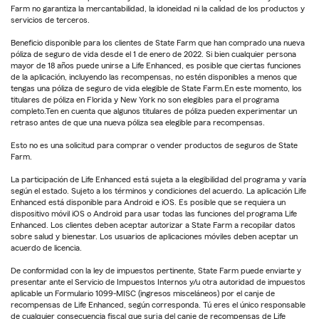
Farm no garantiza la mercantabilidad, la idoneidad ni la calidad de los productos y
servicios de terceros.
Beneficio disponible para los clientes de State Farm que han comprado una nueva
póliza de seguro de vida desde el 1 de enero de 2022. Si bien cualquier persona
mayor de 18 años puede unirse a Life Enhanced, es posible que ciertas funciones
de la aplicación, incluyendo las recompensas, no estén disponibles a menos que
tengas una póliza de seguro de vida elegible de State Farm.En este momento, los
titulares de póliza en Florida y New York no son elegibles para el programa
completo.Ten en cuenta que algunos titulares de póliza pueden experimentar un
retraso antes de que una nueva póliza sea elegible para recompensas.
Esto no es una solicitud para comprar o vender productos de seguros de State
Farm.
La participación de Life Enhanced está sujeta a la elegibilidad del programa y varía
según el estado. Sujeto a los términos y condiciones del acuerdo. La aplicación Life
Enhanced está disponible para Android e iOS. Es posible que se requiera un
dispositivo móvil iOS o Android para usar todas las funciones del programa Life
Enhanced. Los clientes deben aceptar autorizar a State Farm a recopilar datos
sobre salud y bienestar. Los usuarios de aplicaciones móviles deben aceptar un
acuerdo de licencia.
De conformidad con la ley de impuestos pertinente, State Farm puede enviarte y
presentar ante el Servicio de Impuestos Internos y/u otra autoridad de impuestos
aplicable un Formulario 1099-MISC (ingresos misceláneos) por el canje de
recompensas de Life Enhanced, según corresponda. Tú eres el único responsable
de cualquier consecuencia fiscal que surja del canje de recompensas de Life