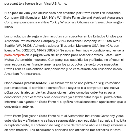
pursuant to a license from Visa U.S.A. Inc.
El seguro de vida y las anualidades son emitidos por State Farm Life Insurance
Company. (Sin licencia en MA, NY y WI) State Farm Life and Accident Assurance
Company (con licencia en New York y Wisconsin) Oficinas centrales, Bloomington,
Illinois.
Los productos de seguro de mascotas son suscritos en los Estados Unidos por
American Pet Insurance Company y ZPIC Insurance Company, 6100-4th Ave S,
Seattle, WA 98108. Administrado por Trupanion Managers USA, Inc. (CA: con
licencia No. 0G22803, NPN 9588590). Se aplican términos y condiciones, revise la
póliza completa
en la página web de Trupanion para obtener detalles. State Farm
Mutual Automobile Insurance Company, sus subsidiarias y afiliadas no ofrecen ni
son responsables financieramente por los productos de seguro de mascotas.
State Farm es una entidad independiente y no está afiliada con Trupanion ni con
American Pet Insurance.
Condiciones preexistentes:
Si actualmente tiene una póliza de seguro médico
para mascotas, el cambio de compañía de seguros o la compra de una nueva
póliza podría afectar ciertas disposiciones, tales como las coberturas para
condiciones preexistentes o los deducibles ya establecidos bajo su póliza actual.
Informe a su agente de State Farm si su póliza actual contiene disposiciones que le
convenga mantener.
State Farm (incluyendo State Farm Mutual Automobile Insurance Company y sus
subsidiarias y afiliadas) no se hace responsable y no respalda ni aprueba, implícita
ni explícitamente, el contenido de ningún sitio de terceros al que se haga referencia
en este material. Los productos y servicios son ofrecidos por terceros y State