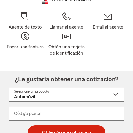
Agente de texto
Llamar al agente
Email al agente
Pagar una factura
Obtén una tarjeta
de identificación
¿Le gustaría obtener una cotización?
Seleccione un producto
Seleccione
un
nombre
de
producto
del
Código postal
Ingresa
Ingresa
_____
menú
un
un
desplegable
código
código
postal
postal
Obtenga una cotización