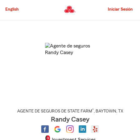
Pasar
al
English
Iniciar Sesión
contenido
principal
Comienzo
del
contenido
principal
®
AGENTE DE SEGUROS DE STATE FARM
,
BAYTOWN
, TX
Randy Casey
Investment Services