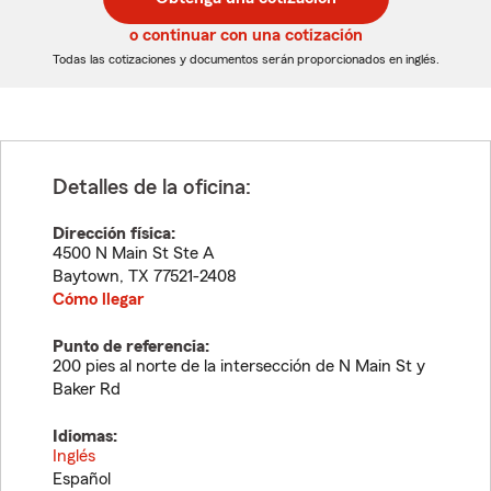
de
de
5
5
o continuar con una cotización
dígitos
dígitos
Todas las cotizaciones y documentos serán proporcionados en inglés.
Detalles de la oficina:
Dirección física:
4500 N Main St Ste A
Baytown
,
TX
77521-2408
Cómo llegar
Punto de referencia:
200 pies al norte de la intersección de N Main St y
Baker Rd
Idiomas:
Inglés
Español